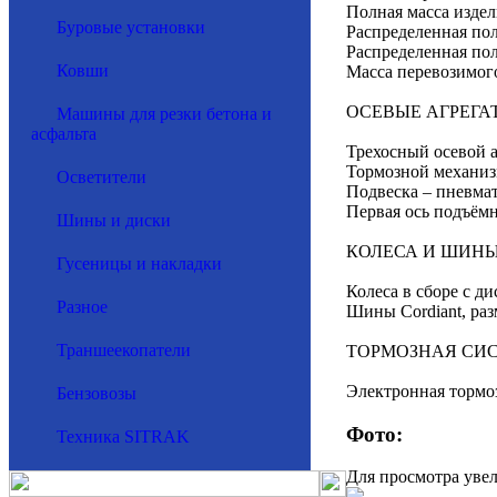
Полная масса изделия
Буровые установки
Распределенная полн
Распределенная полн
Ковши
Масса перевозимого 
ОСЕВЫЕ АГРЕГА
Машины для резки бетона и
асфальта
Трехосный осевой аг
Тормозной механиз
Осветители
Подвеска – пневма
Первая ось подъёмн
Шины и диски
КОЛЕСА И ШИНЫ
Гусеницы и накладки
Колеса в сборе с ди
Разное
Шины Cordiant, раз
Траншеекопатели
ТОРМОЗНАЯ СИС
Электронная тормо
Бензовозы
Фото:
Техника SITRAK
Для просмотра уве