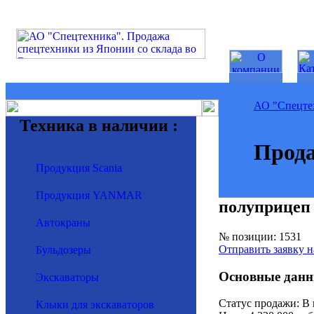
АО "Спецте
Техника в наличии :
Прода
Продукция Scania
Продукция YANMAR
полуприцеп
Автокраны
№ позиции: 1531
Отправить заявку н
Бульдозеры
Основные данн
Экскаваторы
Статус продажи: В
Клыки для экскаваторов