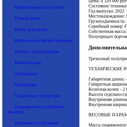
Цена: 4 320 000 руб
Состояние техники
Фронтальные погрузчики
Год выпуска: 2022
Местонахождение: 
Ручной каток
Грузоподъемность: 
Серийный номер: FS
Катки дорожные
Собственная масса:
Полуприцеп бортов
Виброноги и виброплощадки
Дополнительна
Тягачи и полуприцепы
Трехосный полуприц
Компрессоры
ТЕХНИЧЕСКИЕ Р
Автовышки
Габаритная длина: -
Габаритная ширина:
Генераторы
Колесная колея: - 2
Высота седельно-сц
Сварочные генераторы
Внутренняя длинна -
Внутренняя ширина 
Гидромолоты и отбойные
молотки
ВЕСОВЫЕ ПАРАМ
Вилочные погрузчики
Масса снаряженного 