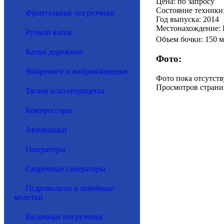
Цена: по запросу
Состояние техники
Фронтальные погрузчики
Год выпуска: 2014
Местонахождение: 
Ручной каток
Объем бочки: 150 м
Катки дорожные
Фото:
Виброноги и виброплощадки
Фото пока отсутств
Просмотров страни
Тягачи и полуприцепы
Компрессоры
Автовышки
Генераторы
Сварочные генераторы
Гидромолоты и отбойные
молотки
Вилочные погрузчики