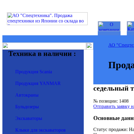
АО "Спецте
Техника в наличии :
Прода
Продукция Scania
Продукция YANMAR
седельный 
Автокраны
№ позиции: 1408
Отправить заявку н
Бульдозеры
Основные данн
Экскаваторы
Статус продажи: На
Клыки для экскаваторов