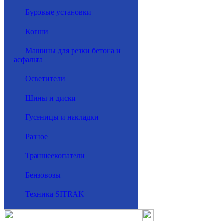
Буровые установки
Ковши
Машины для резки бетона и
асфальта
Осветители
Шины и диски
Гусеницы и накладки
Разное
Траншеекопатели
Бензовозы
Техника SITRAK