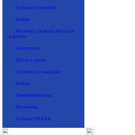
Буровые установки
Ковши
Машины для резки бетона и
асфальта
Осветители
Шины и диски
Гусеницы и накладки
Разное
Траншеекопатели
Бензовозы
Техника SITRAK