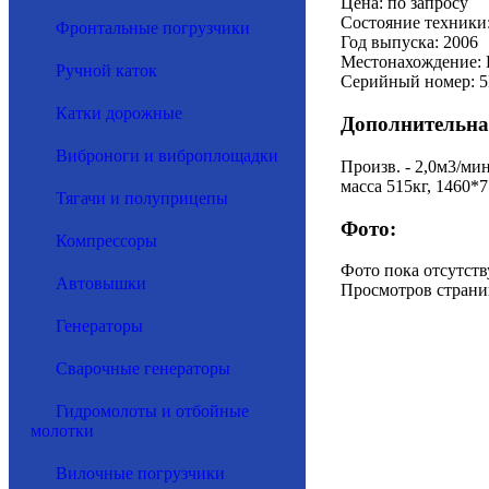
Цена: по запросу
Состояние техники:
Фронтальные погрузчики
Год выпуска: 2006
Местонахождение: 
Ручной каток
Серийный номер: 
Катки дорожные
Дополнительна
Виброноги и виброплощадки
Произв. - 2,0м3/мин
масса 515кг, 1460*
Тягачи и полуприцепы
Фото:
Компрессоры
Фото пока отсутств
Автовышки
Просмотров страни
Генераторы
Сварочные генераторы
Гидромолоты и отбойные
молотки
Вилочные погрузчики