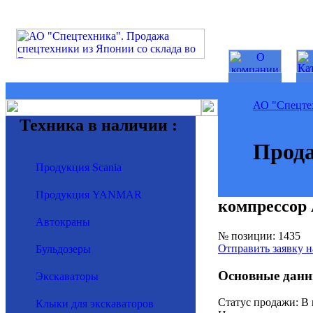
АО "Спецте
Техника в наличии :
Прода
Продукция Scania
Продукция YANMAR
компрессор
Автокраны
№ позиции: 1435
Отправить заявку н
Бульдозеры
Основные данн
Экскаваторы
Статус продажи: В
Клыки для экскаваторов