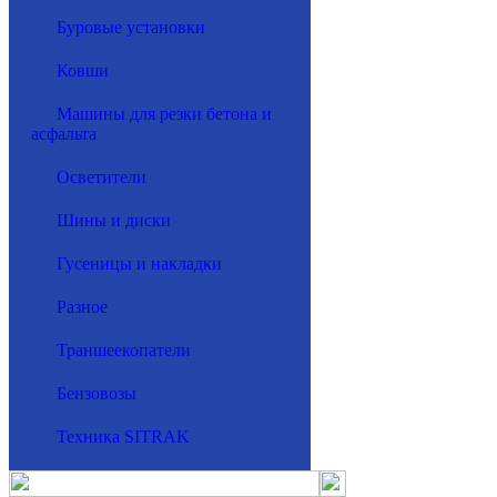
Буровые установки
Ковши
Машины для резки бетона и
асфальта
Осветители
Шины и диски
Гусеницы и накладки
Разное
Траншеекопатели
Бензовозы
Техника SITRAK