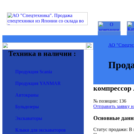
АО "Спецте
Техника в наличии :
Прода
Продукция Scania
Продукция YANMAR
компрессо
Автокраны
№ позиции: 136
Отправить заявку н
Бульдозеры
Основные данн
Экскаваторы
Статус продажи: В
Клыки для экскаваторов