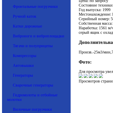
Цена: по запросу
Состояние техники:
Фронтальные погрузчики
Год выпуска: 1999
Местонахождение: 
Ручной каток
Серийный номер: 5
Собственная масса:
Катки дорожные
Наработка: 1561 м/
серый ящик с охла
Виброноги и виброплощадки
Дополнительна
Тягачи и полуприцепы
Произв.-25м3/мин,
Компрессоры
Фото:
Автовышки
Для просмотра уве
Генераторы
Просмотров страни
Сварочные генераторы
Гидромолоты и отбойные
молотки
Вилочные погрузчики