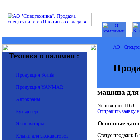
АО "Спецте
Техника в наличии :
Прода
Продукция Scania
Продукция YANMAR
машина для 
Автокраны
№ позиции: 1169
Отправить заявку н
Бульдозеры
Основные данн
Экскаваторы
Статус продажи: В
Клыки для экскаваторов