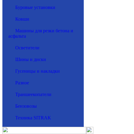
Буровые установки
Ковши
Машины для резки бетона и
асфальта
Осветители
Шины и диски
Гусеницы и накладки
Разное
Траншеекопатели
Бензовозы
Техника SITRAK