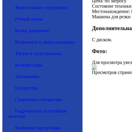
Цена: по запросу
Состояние техники:
Фронтальные погрузчики
Местонахождение: 
Машины для резки 
Ручной каток
Дополнительна
Катки дорожные
С диском.
Виброноги и виброплощадки
Фото:
Тягачи и полуприцепы
Для просмотра уве
Компрессоры
Просмотров страни
Автовышки
Генераторы
Сварочные генераторы
Гидромолоты и отбойные
молотки
Вилочные погрузчики