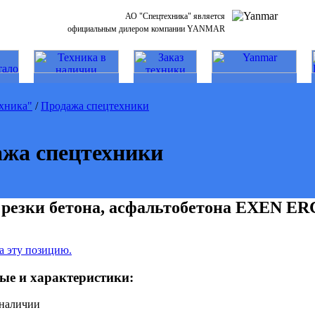
АО "Спецтехника" является
официальным дилером компании YANMAR
хника"
/
Продажа спецтехники
жа спецтехники
резки бетона, асфальтобетона EXEN ER
а эту позицию.
ые и характеристики:
 наличии