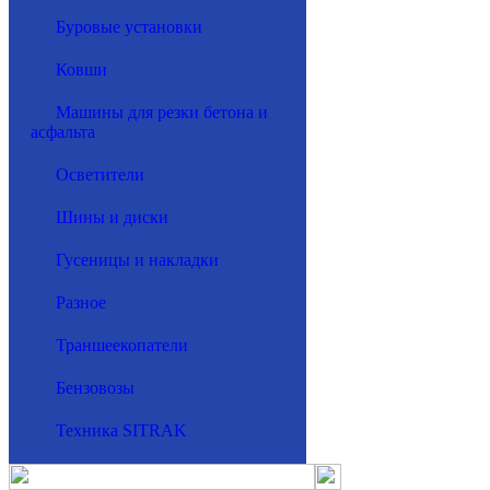
Буровые установки
Ковши
Машины для резки бетона и
асфальта
Осветители
Шины и диски
Гусеницы и накладки
Разное
Траншеекопатели
Бензовозы
Техника SITRAK