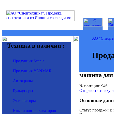
АО "Спецте
Техника в наличии :
Прода
Продукция Scania
Продукция YANMAR
машина для
Автокраны
№ позиции: 946
Отправить заявку н
Бульдозеры
Основные данн
Экскаваторы
Статус продажи: В
Клыки для экскаваторов