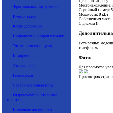
Цена: по запросу
Местонахождение: 
Фронтальные погрузчики
Серийный номер: 5
Мощность: 8 кВт
Ручной каток
Собственная масса:
С диском !!!
Катки дорожные
Дополнительна
Виброноги и виброплощадки
Есть разные модел
Тягачи и полуприцепы
телефонам.
Компрессоры
Фото:
Автовышки
Для просмотра уве
Генераторы
Просмотров страни
Сварочные генераторы
Гидромолоты и отбойные
молотки
Вилочные погрузчики