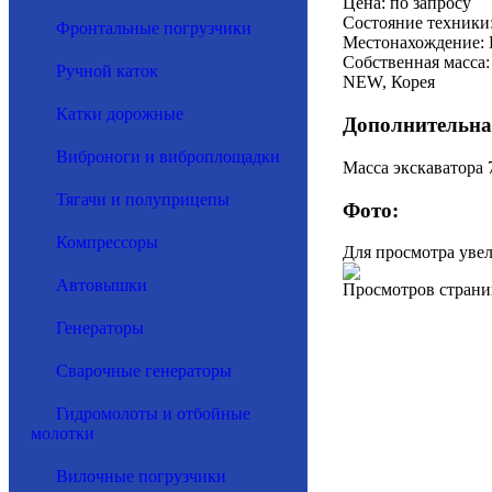
Цена: по запросу
Состояние техники
Фронтальные погрузчики
Местонахождение: 
Собственная масса:
Ручной каток
NEW, Корея
Катки дорожные
Дополнительна
Виброноги и виброплощадки
Масса экскаватора 7
Тягачи и полуприцепы
Фото:
Компрессоры
Для просмотра уве
Автовышки
Просмотров страни
Генераторы
Сварочные генераторы
Гидромолоты и отбойные
молотки
Вилочные погрузчики