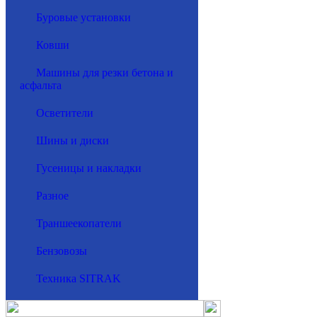
Буровые установки
Ковши
Машины для резки бетона и
асфальта
Осветители
Шины и диски
Гусеницы и накладки
Разное
Траншеекопатели
Бензовозы
Техника SITRAK