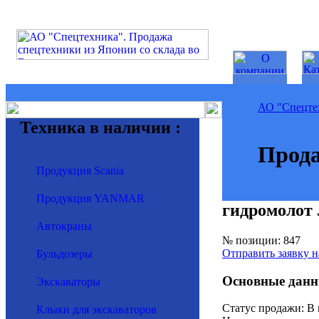
АО "Спецте
Техника в наличии :
Прода
Продукция Scania
Продукция YANMAR
гидромолот
Автокраны
№ позиции: 847
Отправить заявку н
Бульдозеры
Основные данн
Экскаваторы
Статус продажи: В
Клыки для экскаваторов