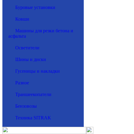
Буровые установки
Ковши
Машины для резки бетона и
асфальта
Осветители
Шины и диски
Гусеницы и накладки
Разное
Траншеекопатели
Бензовозы
Техника SITRAK