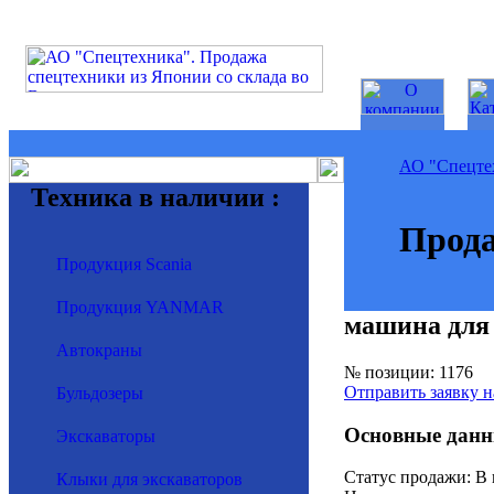
АО "Спецте
Техника в наличии :
Прода
Продукция Scania
Продукция YANMAR
машина для
Автокраны
№ позиции: 1176
Отправить заявку н
Бульдозеры
Основные данн
Экскаваторы
Статус продажи: В
Клыки для экскаваторов