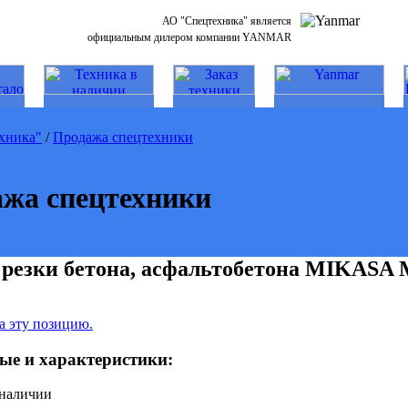
АО "Спецтехника" является
официальным дилером компании YANMAR
хника"
/
Продажа спецтехники
жа спецтехники
 резки бетона, асфальтобетона MIKASA
а эту позицию.
ые и характеристики:
 наличии