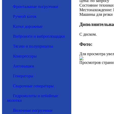
Цена: по запросу
Состояние техники:
Фронтальные погрузчики
Местонахождение: 
Машины для резки 
Ручной каток
Дополнительна
Катки дорожные
С диском.
Виброноги и виброплощадки
Фото:
Тягачи и полуприцепы
Для просмотра уве
Компрессоры
Просмотров страни
Автовышки
Генераторы
Сварочные генераторы
Гидромолоты и отбойные
молотки
Вилочные погрузчики