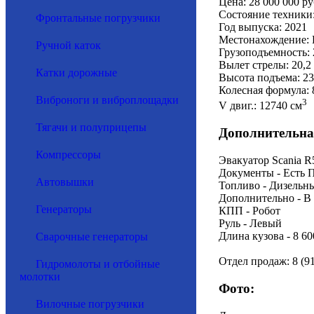
Цена: 28 000 000 ру
Состояние техники
Фронтальные погрузчики
Год выпуска: 2021
Местонахождение: 
Ручной каток
Грузоподъемность: 
Вылет стрелы: 20,2
Катки дорожные
Высота подъема: 23
Колесная формула: 
Виброноги и виброплощадки
3
V двиг.: 12740 см
Тягачи и полуприцепы
Дополнительна
Компрессоры
Эвакуатор Scania
Документы - Есть 
Автовышки
Топливо - Дизельн
Дополнительно - В
Генераторы
КПП - Робот
Руль - Левый
Длина кузова - 8 60
Сварочные генераторы
Отдел продаж: 8 (91
Гидромолоты и отбойные
молотки
Фото:
Вилочные погрузчики