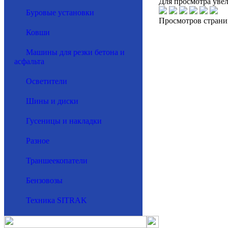
Для просмотра уве
Буровые установки
Просмотров страни
Ковши
Машины для резки бетона и
асфальта
Осветители
Шины и диски
Гусеницы и накладки
Разное
Траншеекопатели
Бензовозы
Техника SITRAK