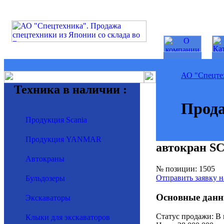
АО "Спецте
Техника в наличии :
Прода
Продукция Scania
Продукция YANMAR
автокран S
Автокраны
№ позиции: 1505
Отправить заявку н
Бульдозеры
Основные данн
Экскаваторы
Статус продажи: В
Клыки для экскаваторов