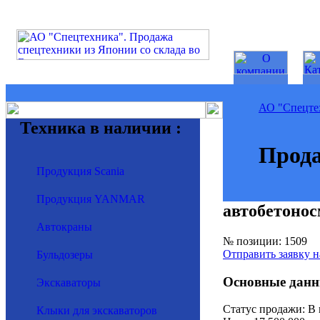
АО "Спецте
Техника в наличии :
Прода
Продукция Scania
Продукция YANMAR
автобетоно
Автокраны
№ позиции: 1509
Отправить заявку н
Бульдозеры
Основные данн
Экскаваторы
Статус продажи: В
Клыки для экскаваторов