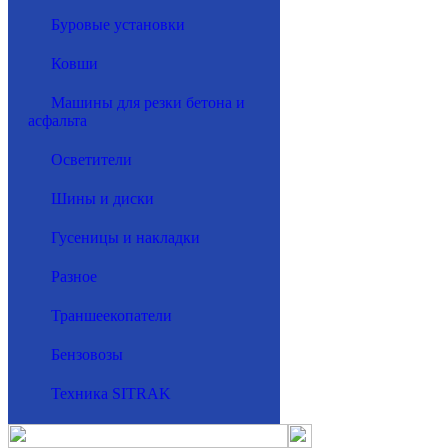
Буровые установки
Ковши
Машины для резки бетона и
асфальта
Осветители
Шины и диски
Гусеницы и накладки
Разное
Траншеекопатели
Бензовозы
Техника SITRAK