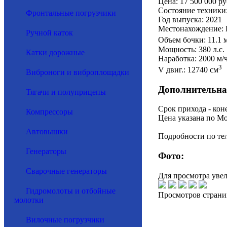
Цена: 17 500 000 ру
Состояние техники
Фронтальные погрузчики
Год выпуска: 2021
Местонахождение: 
Ручной каток
Объем бочки: 11.1 
Мощность: 380 л.с.
Катки дорожные
Наработка: 2000 м/
3
V двиг.: 12740 см
Виброноги и виброплощадки
Дополнительна
Тягачи и полуприцепы
Срок прихода - кон
Компрессоры
Цена указана по Мо
Автовышки
Подробности по тел
Генераторы
Фото:
Сварочные генераторы
Для просмотра уве
Гидромолоты и отбойные
Просмотров страни
молотки
Вилочные погрузчики