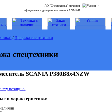
АО "Спецтехника" является
официальным дилером компании YANMAR
хника"
/
Продажа спецтехники
жа спецтехники
смеситель SCANIA P380B8x4NZW
а эту позицию.
ые и характеристики:
 наличии