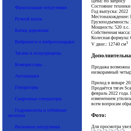
Цена: по запросу
Состояние техники
Фронтальные погрузчики
Год выпуска: 2022
Местонахождение: 
Ручной каток
Грузоподъемность: 
Мощность: 520 л.с.
Катки дорожные
Собственная масса:
Колесная формула: 
Виброноги и виброплощадки
3
V двиг.: 12740 см
Тягачи и полуприцепы
Дополнительна
Компрессоры
Продажа возможна 
низкорамный четыр
Автовышки
Приход в январе 20
Генераторы
Продаётся тягач Sc
февраль 2022 года.
изменением утилиз
Сварочные генераторы
всем вопросам обра
Гидромолоты и отбойные
Фото:
молотки
Для просмотра уве
Вилочные погрузчики