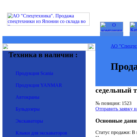
АО "Спецте
Техника в наличии :
Прода
Продукция Scania
Продукция YANMAR
седельный 
Автокраны
№ позиции: 1523
Отправить заявку н
Бульдозеры
Основные данн
Экскаваторы
Статус продажи: В
Клыки для экскаваторов