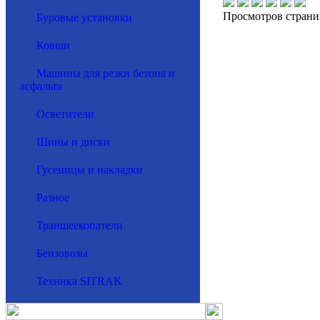
Просмотров страни
Буровые установки
Ковши
Машины для резки бетона и
асфальта
Осветители
Шины и диски
Гусеницы и накладки
Разное
Траншеекопатели
Бензовозы
Техника SITRAK