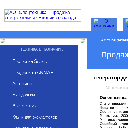
АО "Спецтехни
ТЕХНИКА В НАЛИЧИИ :
Продаж
Продукция Scania
Продукция YANMAR
генератор д
Автокраны
№ позици
Бульдозеры
Основные дан
Статус продажи:
Экскаваторы
Цена: по запросу
Состояние техни
Год выпуска: 200
Клыки для экскаваторов
Местонахождени
Серийный номер
Мощность: 2 кВт