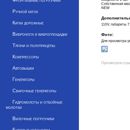
Фронтальные погрузчики
Собственная масс
NEW
Ручной каток
Дополнитель
Катки дорожные
110V, габариты 
Виброноги и виброплощадки
Фото:
Для просмотра у
Тягачи и полуприцепы
Компрессоры
Просмотров стра
Автовышки
Генераторы
Сварочные генераторы
Гидромолоты и отбойные
молотки
Вилочные погрузчики
Буровые установки