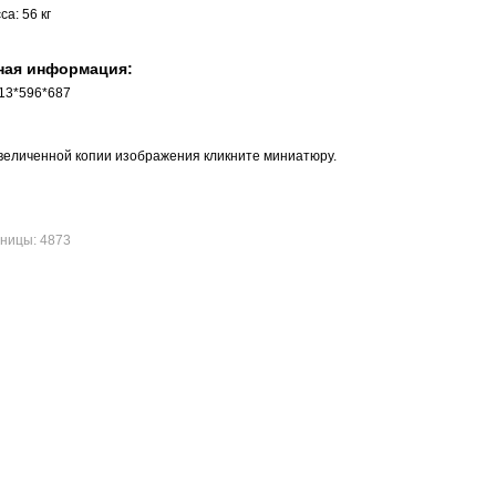
а: 56 кг
ная информация:
713*596*687
величенной копии изображения кликните миниатюру.
ницы: 4873