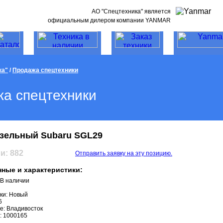
АО "Спецтехника" является
официальным дилером компании YANMAR
ка"
/
Продажа спецтехники
а спецтехники
изельный Subaru SGL29
и: 882
Отправить заявку на эту позицию.
ные и характеристики:
 В наличии
ки: Новый
6
е: Владивосток
: 1000165