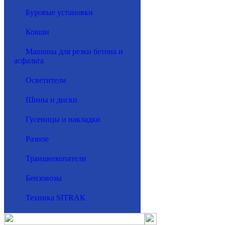
Буровые установки
Ковши
Машины для резки бетона и
асфальта
Осветители
Шины и диски
Гусеницы и накладки
Разное
Траншеекопатели
Бензовозы
Техника SITRAK