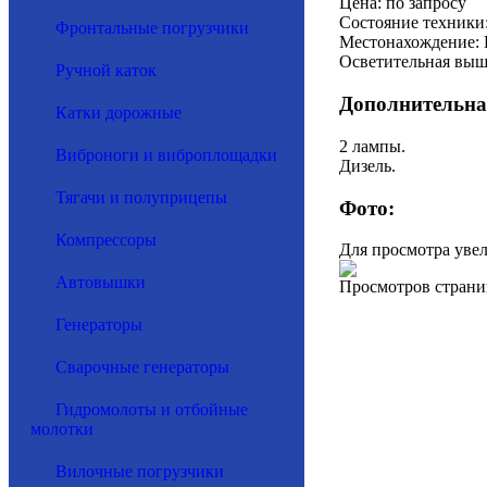
Цена: по запросу
Состояние техники:
Фронтальные погрузчики
Местонахождение: 
Осветительная выш
Ручной каток
Дополнительна
Катки дорожные
2 лампы.
Виброноги и виброплощадки
Дизель.
Тягачи и полуприцепы
Фото:
Компрессоры
Для просмотра уве
Автовышки
Просмотров страни
Генераторы
Сварочные генераторы
Гидромолоты и отбойные
молотки
Вилочные погрузчики