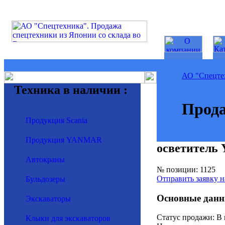
АО "Спецте
Техника в наличии :
Прода
Продукция Scania
Продукция YANMAR
осветитель
Автокраны
№ позиции: 1125
Отправить заявку н
Бульдозеры
Основные данн
Экскаваторы
Статус продажи: В
Клыки для экскаваторов