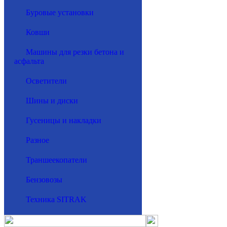
Буровые установки
Ковши
Машины для резки бетона и
асфальта
Осветители
Шины и диски
Гусеницы и накладки
Разное
Траншеекопатели
Бензовозы
Техника SITRAK