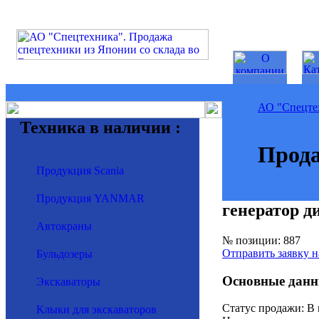
АО "Спецте
Техника в наличии :
Прода
Продукция Scania
Продукция YANMAR
генератор
Автокраны
№ позиции: 887
Отправить заявку н
Бульдозеры
Основные данн
Экскаваторы
Статус продажи: В
Клыки для экскаваторов