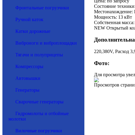
Цена: по запросу
Состояние техники
Фронтальные погрузчики
Местонахождение: 
Мощность: 13 кВт
Ручной каток
Собственная масса:
NEW Открытый кожу
Катки дорожные
Дополнительна
Виброноги и виброплощадки
220,380V, Расход 3
Тягачи и полуприцепы
Фото:
Компрессоры
Для просмотра уве
Автовышки
Просмотров страни
Генераторы
Сварочные генераторы
Гидромолоты и отбойные
молотки
Вилочные погрузчики