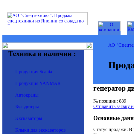
АО "Спецте
Техника в наличии :
Прода
Продукция Scania
Продукция YANMAR
генератор
Автокраны
№ позиции: 889
Отправить заявку н
Бульдозеры
Основные данн
Экскаваторы
Статус продажи: В
Клыки для экскаваторов