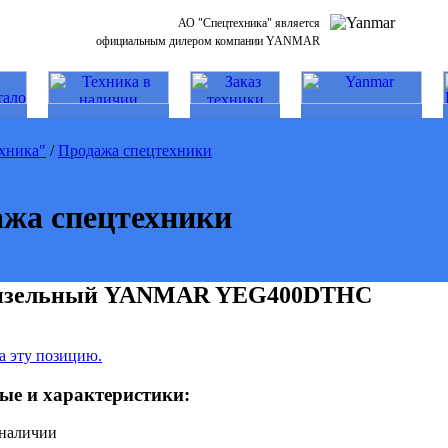
АО "Спецтехника" является
официальным дилером компании YANMAR
хника"
/
Продажа спецтехники
жа спецтехники
 дизельный YANMAR YEG400DTHС
а эту позицию.
ые и характеристики:
 наличии