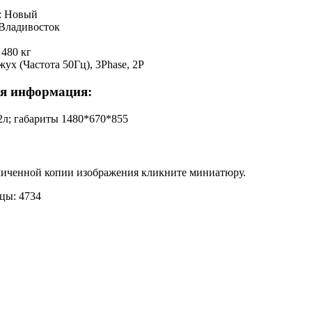
: Новый
Владивосток
 480 кг
х (Частота 50Гц), 3Phase, 2P
я информация:
,2л; габариты 1480*670*855
личенной копии изображения кликните миниатюру.
цы: 4734