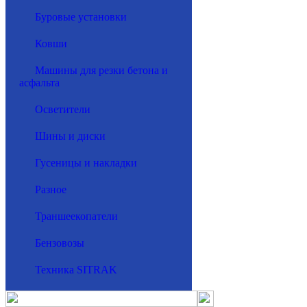
Буровые установки
Ковши
Машины для резки бетона и
асфальта
Осветители
Шины и диски
Гусеницы и накладки
Разное
Траншеекопатели
Бензовозы
Техника SITRAK