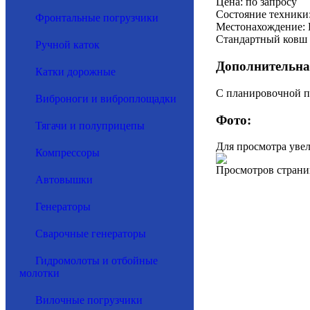
Цена: по запросу
Состояние техники:
Фронтальные погрузчики
Местонахождение: 
Стандартный ковш 
Ручной каток
Дополнительна
Катки дорожные
С планировочной п
Виброноги и виброплощадки
Фото:
Тягачи и полуприцепы
Для просмотра уве
Компрессоры
Просмотров страни
Автовышки
Генераторы
Сварочные генераторы
Гидромолоты и отбойные
молотки
Вилочные погрузчики