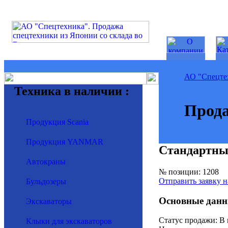
АО "Спецте
Техника в наличии :
Прода
Продукция Scania
Продукция YANMAR
Cтандартны
Автокраны
№ позиции: 1208
Отправить заявку н
Бульдозеры
Основные данн
Экскаваторы
Статус продажи: В
Клыки для экскаваторов