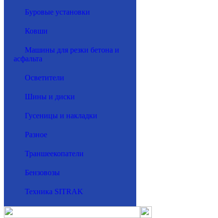
Буровые установки
Ковши
Машины для резки бетона и
асфальта
Осветители
Шины и диски
Гусеницы и накладки
Разное
Траншеекопатели
Бензовозы
Техника SITRAK