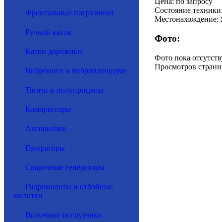
Цена: по запросу
Состояние техники:
Фронтальные погрузчики
Местонахождение:
Ручной каток
Фото:
Катки дорожные
Фото пока отсутств
Просмотров страни
Виброноги и виброплощадки
Тягачи и полуприцепы
Компрессоры
Автовышки
Генераторы
Сварочные генераторы
Гидромолоты и отбойные
молотки
Вилочные погрузчики