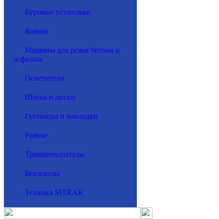
Буровые установки
Ковши
Машины для резки бетона и
асфальта
Осветители
Шины и диски
Гусеницы и накладки
Разное
Траншеекопатели
Бензовозы
Техника SITRAK