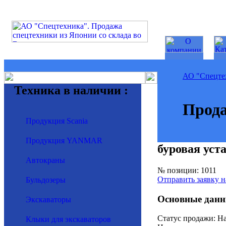
АО "Спецте
Техника в наличии :
Прода
Продукция Scania
Продукция YANMAR
буровая уст
Автокраны
№ позиции: 1011
Отправить заявку н
Бульдозеры
Основные данн
Экскаваторы
Статус продажи: На
Клыки для экскаваторов