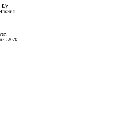
 Б/у
 Япония
ует.
цы: 2670