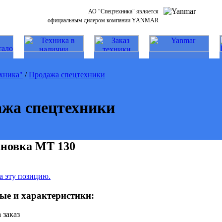
АО "Спецтехника" является
официальным дилером компании YANMAR
хника"
/
Продажа спецтехники
жа спецтехники
ановка MT 130
а эту позицию.
ые и характеристики:
 заказ