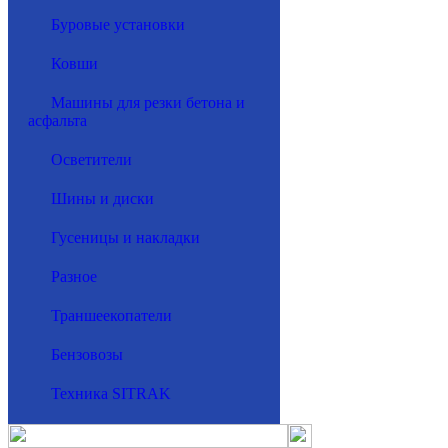
Буровые установки
Ковши
Машины для резки бетона и
асфальта
Осветители
Шины и диски
Гусеницы и накладки
Разное
Траншеекопатели
Бензовозы
Техника SITRAK