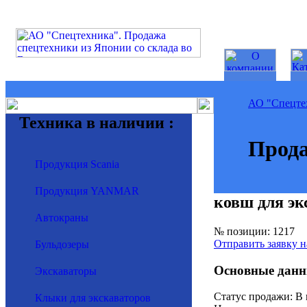
АО "Спецте
Техника в наличии :
Прода
Продукция Scania
Продукция YANMAR
ковш для э
Автокраны
№ позиции: 1217
Отправить заявку н
Бульдозеры
Основные данн
Экскаваторы
Статус продажи: В
Клыки для экскаваторов