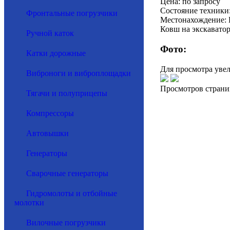
Цена: по запросу
Состояние техники:
Фронтальные погрузчики
Местонахождение: 
Ковш на экскавато
Ручной каток
Фото:
Катки дорожные
Для просмотра уве
Виброноги и виброплощадки
Просмотров страни
Тягачи и полуприцепы
Компрессоры
Автовышки
Генераторы
Сварочные генераторы
Гидромолоты и отбойные
молотки
Вилочные погрузчики