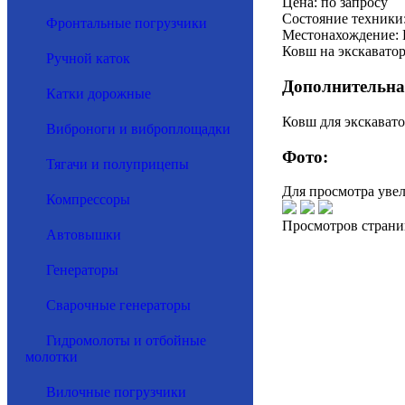
Цена: по запросу
Состояние техники:
Фронтальные погрузчики
Местонахождение: 
Ковш на экскавато
Ручной каток
Дополнительна
Катки дорожные
Ковш для экскавато
Виброноги и виброплощадки
Фото:
Тягачи и полуприцепы
Для просмотра уве
Компрессоры
Просмотров страни
Автовышки
Генераторы
Сварочные генераторы
Гидромолоты и отбойные
молотки
Вилочные погрузчики