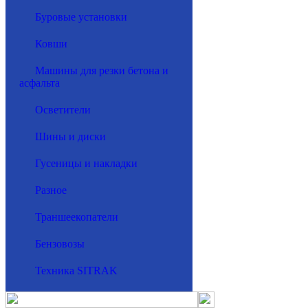
Буровые установки
Ковши
Машины для резки бетона и
асфальта
Осветители
Шины и диски
Гусеницы и накладки
Разное
Траншеекопатели
Бензовозы
Техника SITRAK