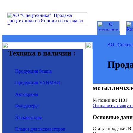
АО "Спецте
Техника в наличии :
Прода
Продукция Scania
Продукция YANMAR
металличес
Автокраны
№ позиции: 1101
Отправить заявку н
Бульдозеры
Основные данн
Экскаваторы
Статус продажи: В
Клыки для экскаваторов