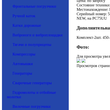
Цена: по запросу
Состояние техники
Фронтальные погрузчики
Местонахождение: 
Серийный номер: 5
Ручной каток
NEW, на PC75UU
Катки дорожные
Дополнительна
Виброноги и виброплощадки
Комплект-2шт. 450
Тягачи и полуприцепы
Фото:
Компрессоры
Для просмотра уве
Автовышки
Просмотров страни
Генераторы
Сварочные генераторы
Гидромолоты и отбойные
молотки
Вилочные погрузчики