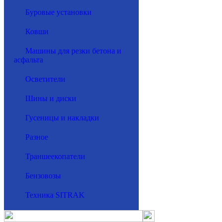
Буровые установки
Ковши
Машины для резки бетона и
асфальта
Осветители
Шины и диски
Гусеницы и накладки
Разное
Траншеекопатели
Бензовозы
Техника SITRAK