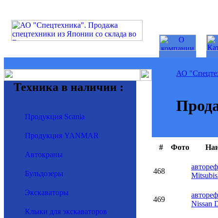
АО "Спецте
Техника в наличии :
Прода
Продукция Scania
Продукция YANMAR
#
Фото
На
Автокраны
авторе
468
Бульдозеры
Mitsubis
Экскаваторы
авторе
469
Nissan D
Клыки для экскаваторов