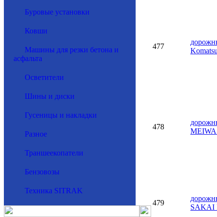
Буровые установки
Ковши
дорожн
477
Машины для резки бетона и
Komats
асфальта
Осветители
Шины и диски
Гусеницы и накладки
дорожн
478
MEIWA
Разное
Траншеекопатели
Бензовозы
Техника SITRAK
дорожн
479
SAKAI 