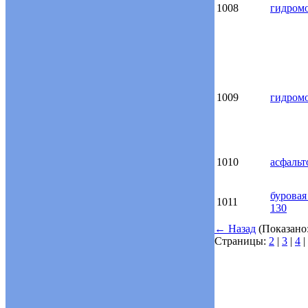
1008
гидром
1009
гидром
1010
асфальт
буровая
1011
130
←
Назад
(Показано:
Страницы:
2
|
3
|
4
|