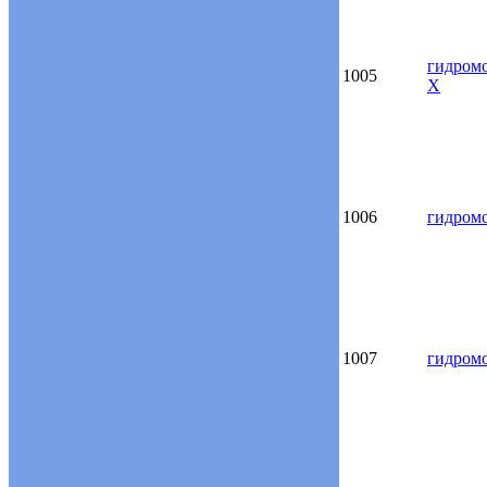
гидром
1005
X
1006
гидром
1007
гидром