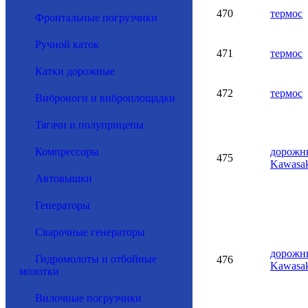
470
термос
Фронтальные погрузчики
Ручной каток
471
термос
Катки дорожные
472
термос
Виброноги и виброплощадки
Тягачи и полуприцепы
Компрессоры
дорожн
475
Kawasa
Автовышки
Генераторы
Сварочные генераторы
дорожн
Гидромолоты и отбойные
476
Kawasa
молотки
Вилочные погрузчики