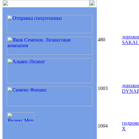
дорожн
480
SAKAI
дорожн
1003
DYNA
гидром
1004
X